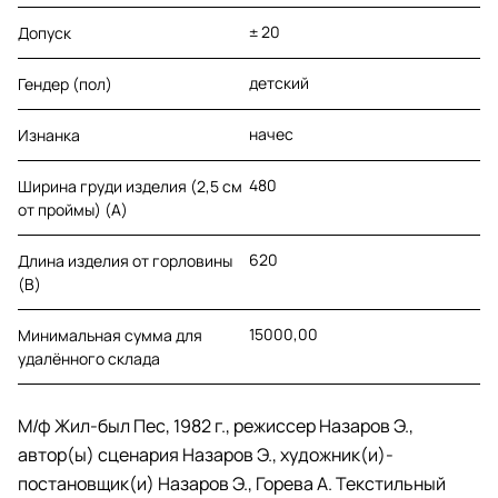
± 20
Допуск
детский
Гендер (пол)
начес
Изнанка
480
Ширина груди изделия (2,5 см
от проймы) (A)
620
Длина изделия от горловины
(B)
15000,00
Минимальная сумма для
удалённого склада
М/ф Жил-был Пес, 1982 г., режиссер Назаров Э.,
автор(ы) сценария Назаров Э., художник(и)-
постановщик(и) Назаров Э., Горева А. Текстильный