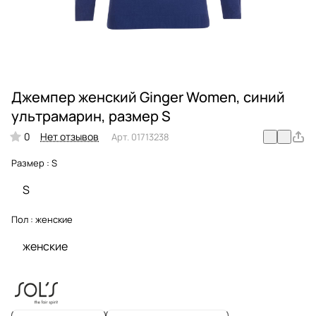
Джемпер женский Ginger Women, синий
ультрамарин, размер S
0
Нет отзывов
Арт.
01713238
Размер :
S
S
Пол :
женские
женские