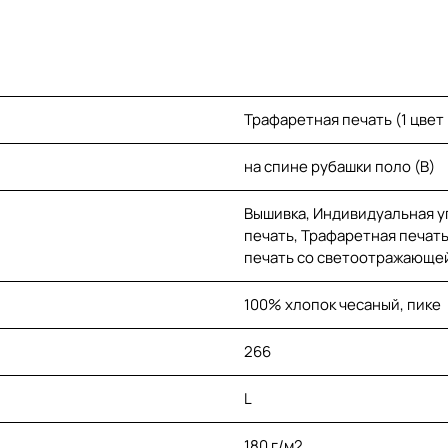
Трафаретная печать (1 цвет
на спине рубашки поло (B)
Вышивка, Индивидуальная уп
печать, Трафаретная печат
печать со светоотражающей
100% хлопок чесаный, пике
266
L
180 г/м2