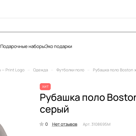
у
Подарочные наборы
Эко подарки
–
–
–
— Print Logo
Одежда
Футболки поло
Рубашка поло Boston 
ХИТ
Рубашка поло Bosto
серый
0
Нет отзывов
Арт.
3108695M