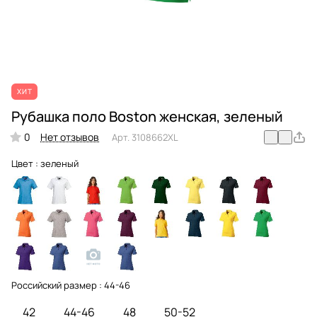
ХИТ
Рубашка поло Boston женская, зеленый
0
Нет отзывов
Арт.
3108662XL
Цвет :
зеленый
Российский размер :
44-46
42
44-46
48
50-52