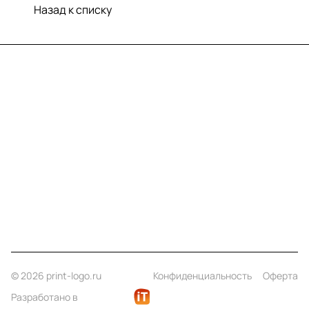
Назад к списку
Меню
Компания
Информация
Помощь
Контакты
+7 (812) 922 21 33
info@print-logo.ru
© 2026 print-logo.ru
Конфиденциальность
Оферта
Разработано в