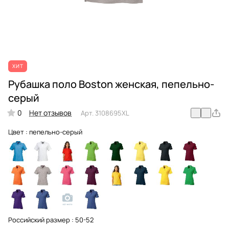
ХИТ
Рубашка поло Boston женская, пепельно-
серый
0
Нет отзывов
Арт.
3108695XL
Цвет :
пепельно-серый
Российский размер :
50-52