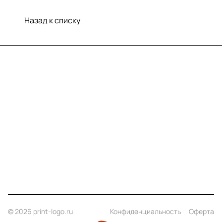
Назад к списку
Меню
Компания
Информация
Помощь
Контакты
+7 (812) 922 21 33
info@print-logo.ru
© 2026 print-logo.ru
Конфиденциальность
Оферта