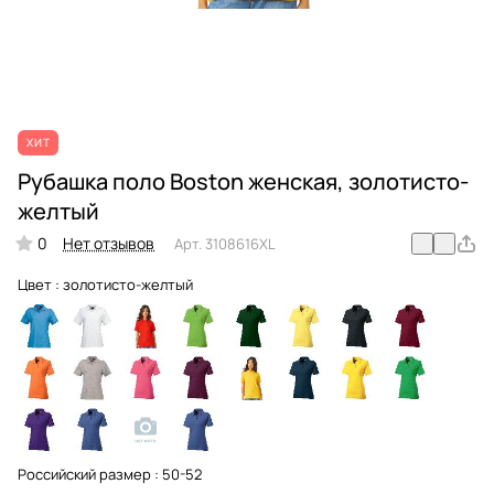
ХИТ
Рубашка поло Boston женская, золотисто-
желтый
0
Нет отзывов
Арт.
3108616XL
Цвет :
золотисто-желтый
Российский размер :
50-52