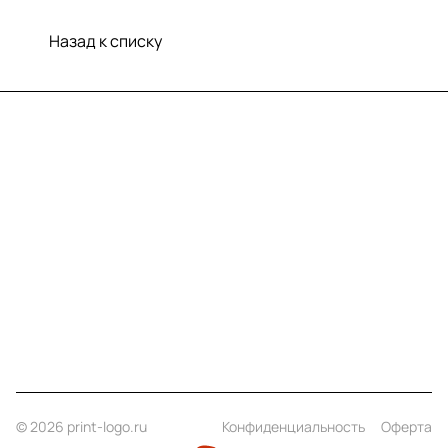
Назад к списку
Меню
Компания
Информация
Помощь
Контакты
+7 (812) 922 21 33
info@print-logo.ru
© 2026 print-logo.ru
Конфиденциальность
Оферта