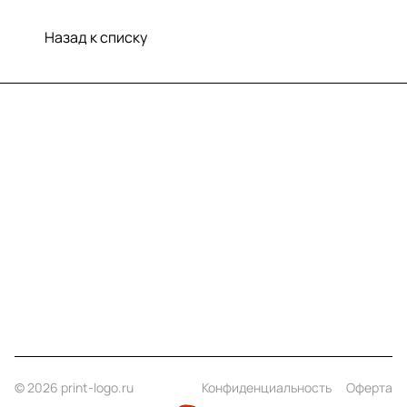
Назад к списку
Меню
Компания
Информация
Помощь
Контакты
+7 (812) 922 21 33
info@print-logo.ru
© 2026 print-logo.ru
Конфиденциальность
Оферта