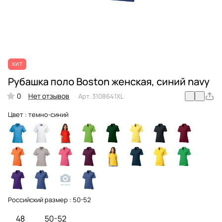
ХИТ
Рубашка поло Boston женская, синий navy
0
Нет отзывов
Арт.
3108641XL
Цвет :
темно-синий
Российский размер :
50-52
48
50-52