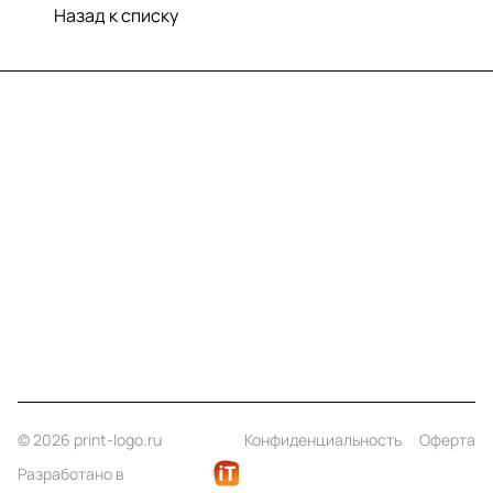
Назад к списку
Меню
Компания
Информация
Помощь
Контакты
+7 (812) 922 21 33
info@print-logo.ru
© 2026 print-logo.ru
Конфиденциальность
Оферта
Разработано в