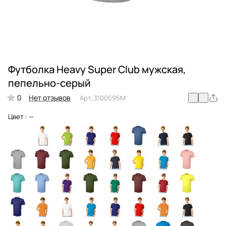
Футболка Heavy Super Club мужская,
пепельно-серый
0
Нет отзывов
Арт.
3100595M
Цвет :
—