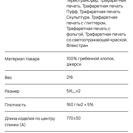
Термотрансфер, Трафаретная
печать, Трафаретная печать
Пуфф, Трафаретная печать
Скульптура, Трафаретная
печать с глиттером,
Трафаретная печать с
фольгой, Трафаретная печать
со светоотражающей краской,
Флекстран
100% гребенной хлопок,
Материал товара
джерси.
216
Вес
5XL_v2
Размер
160 г/м2 ± 5%
Плотность
770±30
Длина изделия по центру
спинки (A)