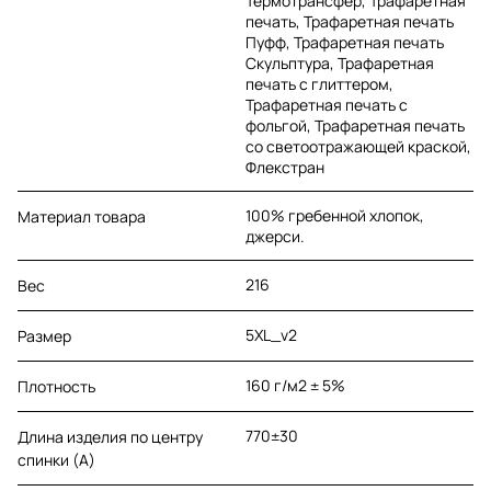
Термотрансфер, Трафаретная
печать, Трафаретная печать
Пуфф, Трафаретная печать
Скульптура, Трафаретная
печать с глиттером,
Трафаретная печать с
фольгой, Трафаретная печать
со светоотражающей краской,
Флекстран
100% гребенной хлопок,
Материал товара
джерси.
216
Вес
5XL_v2
Размер
160 г/м2 ± 5%
Плотность
770±30
Длина изделия по центру
спинки (A)