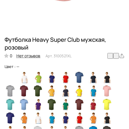
Футболка Heavy Super Club мужская,
розовый
0
Нет отзывов
Арт.
3100521XL
Цвет :
—