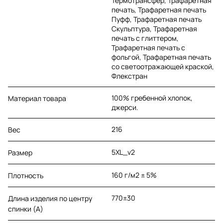
Термотрансфер, Трафаретная
печать, Трафаретная печать
Пуфф, Трафаретная печать
Скульптура, Трафаретная
печать с глиттером,
Трафаретная печать с
фольгой, Трафаретная печать
со светоотражающей краской,
Флекстран
100% гребенной хлопок,
Материал товара
джерси.
216
Вес
5XL_v2
Размер
160 г/м2 ± 5%
Плотность
770±30
Длина изделия по центру
спинки (A)