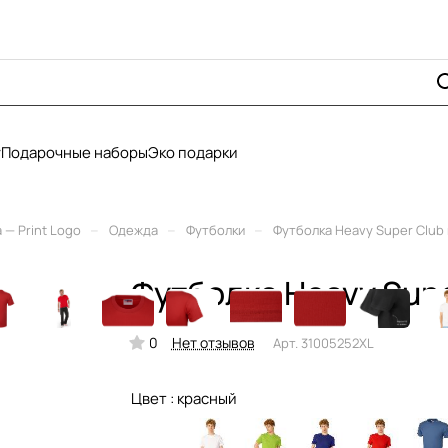
у
Подарочные наборы
Эко подарки
–
–
–
— Print Logo
Одежда
Футболки
Футболка Heavy Super Club
Футболка Heavy Supe
0
Нет отзывов
Арт.
31005252XL
Цвет :
красный