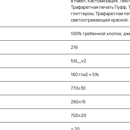
в пакет, Кастомизация, Тек
Трафаретная печать Пуфф, 
глиттером, Трафаретная печ
светоотражающей краской,
100% гребенной хлопок, дж
216
5XL_v2
160 г/м2 ± 5%
770±30
260±15
700±20
± 20