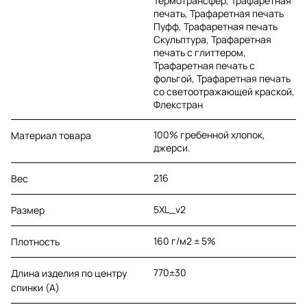
Термотрансфер, Трафаретная
печать, Трафаретная печать
Пуфф, Трафаретная печать
Скульптура, Трафаретная
печать с глиттером,
Трафаретная печать с
фольгой, Трафаретная печать
со светоотражающей краской,
Флекстран
100% гребенной хлопок,
Материал товара
джерси.
216
Вес
5XL_v2
Размер
160 г/м2 ± 5%
Плотность
770±30
Длина изделия по центру
спинки (A)