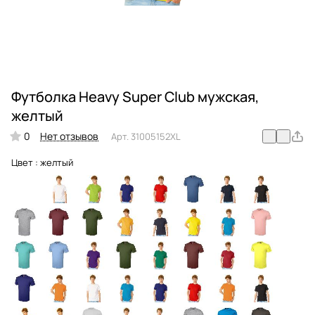
Футболка Heavy Super Club мужская,
желтый
0
Нет отзывов
Арт.
31005152XL
Цвет :
желтый