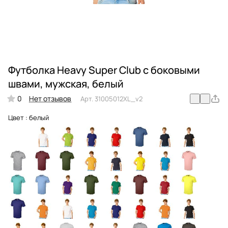
Футболка Heavy Super Club с боковыми
швами, мужская, белый
0
Нет отзывов
Арт.
31005012XL_v2
Цвет :
белый