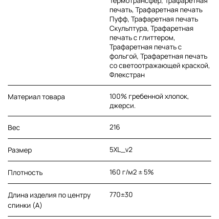
Термотрансфер, Трафаретная
печать, Трафаретная печать
Пуфф, Трафаретная печать
Скульптура, Трафаретная
печать с глиттером,
Трафаретная печать с
фольгой, Трафаретная печать
со светоотражающей краской,
Флекстран
100% гребенной хлопок,
Материал товара
джерси.
216
Вес
5XL_v2
Размер
160 г/м2 ± 5%
Плотность
770±30
Длина изделия по центру
спинки (A)