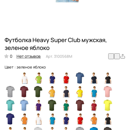
Футболка Heavy Super Club мужская,
зеленое яблоко
0
Нет отзывов
Арт.
3100568M
Цвет :
зеленое яблоко