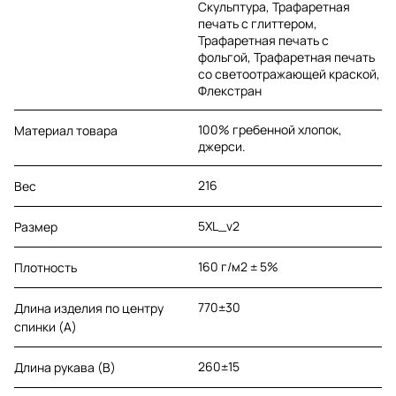
Скульптура, Трафаретная
печать с глиттером,
Трафаретная печать с
фольгой, Трафаретная печать
со светоотражающей краской,
Флекстран
100% гребенной хлопок,
Материал товара
джерси.
216
Вес
5XL_v2
Размер
160 г/м2 ± 5%
Плотность
770±30
Длина изделия по центру
спинки (A)
260±15
Длина рукава (B)