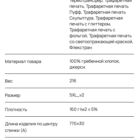
Термотрансфер, Трафаретная
печать, Трафаретная печать
Пуфф, Трафаретная печать
Скульптура, Трафаретная
печать с глиттером,
Трафаретная печать с
фольгой, Трафаретная печать
со светоотражающей краской,
Флекстран
100% гребенной хлопок,
Материал товара
джерси.
216
Вес
5XL_v2
Размер
160 г/м2 ± 5%
Плотность
770±30
Длина изделия по центру
спинки (A)