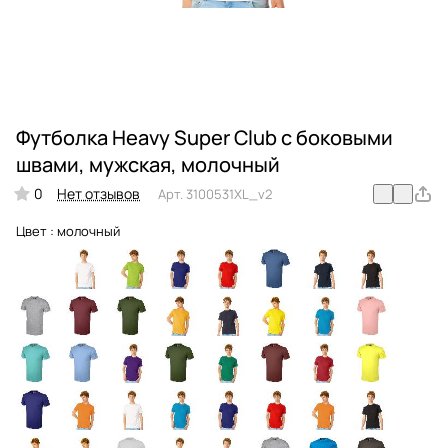
Футболка Heavy Super Club с боковыми
швами, мужская, молочный
0
Нет отзывов
Арт.
3100531XL_v2
Цвет :
молочный