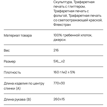
Скульптура, Трафаретная
печать с глиттером,
Трафаретная печать с
фольгой, Трафаретная печать
со светоотражающей краской,
Флекстран
100% гребенной хлопок,
Материал товара
джерси.
216
Вес
5XL_v2
Размер
160 г/м2 ± 5%
Плотность
770±30
Длина изделия по центру
спинки (A)
260±15
Длина рукава (B)