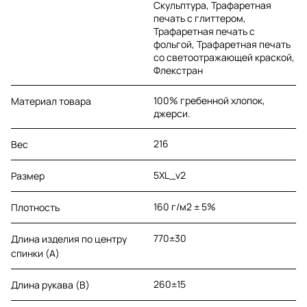
Скульптура, Трафаретная
печать с глиттером,
Трафаретная печать с
фольгой, Трафаретная печать
со светоотражающей краской,
Флекстран
100% гребенной хлопок,
Материал товара
джерси.
216
Вес
5XL_v2
Размер
160 г/м2 ± 5%
Плотность
770±30
Длина изделия по центру
спинки (A)
260±15
Длина рукава (B)