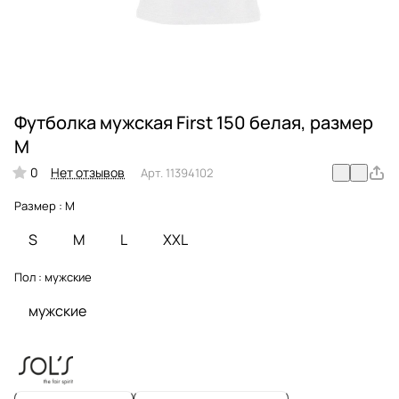
Футболка мужская First 150 белая, размер
M
0
Нет отзывов
Арт.
11394102
Размер :
M
S
M
L
XXL
Пол :
мужские
мужские