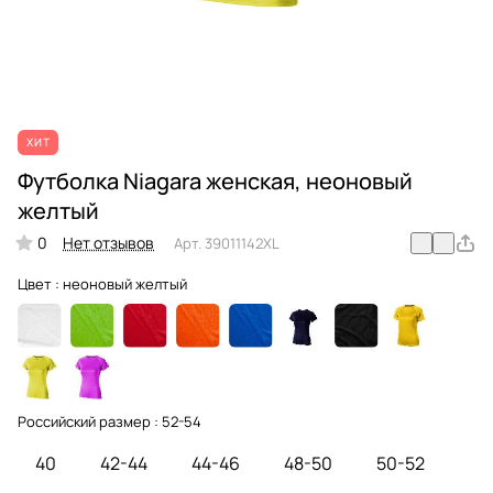
ХИТ
Футболка Niagara женская, неоновый
желтый
0
Нет отзывов
Арт.
39011142XL
Цвет :
неоновый желтый
Российский размер :
52-54
40
42-44
44-46
48-50
50-52