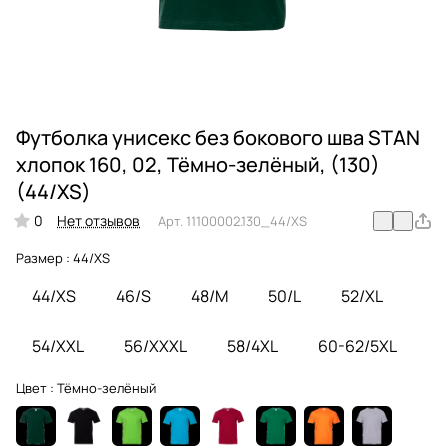
Футболка унисекс без бокового шва STAN
хлопок 160, 02, Тёмно-зелёный, (130)
(44/XS)
0
Нет отзывов
Арт.
11100002.130_44/XS
Размер :
44/XS
44/XS
46/S
48/M
50/L
52/XL
54/XXL
56/XXXL
58/4XL
60-62/5XL
Цвет :
Тёмно-зелёный