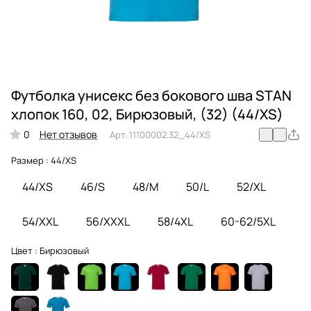
Футболка унисекс без бокового шва STAN
хлопок 160, 02, Бирюзовый, (32) (44/XS)
0
Нет отзывов
Арт.
11100002.32_44/XS
Размер :
44/XS
44/XS
46/S
48/M
50/L
52/XL
54/XXL
56/XXXL
58/4XL
60-62/5XL
Цвет :
Бирюзовый