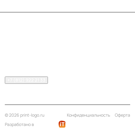
Меню
Компания
Информация
Помощь
Контакты
+7 (812) 922 21 33
info@print-logo.ru
© 2026 print-logo.ru
Конфиденциальность
Оферта
Разработано в