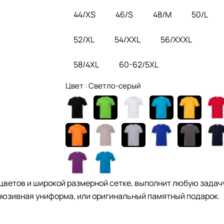
44/XS
46/S
48/M
50/L
52/XL
54/XXL
56/XXXL
58/4XL
60-62/5XL
Цвет :
Светло-серый
цветов и широкой размерной сетке, выполнит любую задачу
юзивная униформа, или оригинальный памятный подарок.