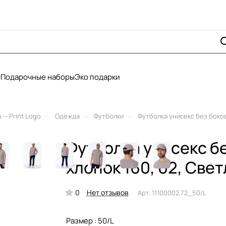
у
Подарочные наборы
Эко подарки
–
–
–
— Print Logo
Одежда
Футболки
Футболка унисекс без боков
Футболка унисекс б
хлопок 160, 02, Свет
0
Нет отзывов
Арт.
11100002.72_50/L
Размер :
50/L