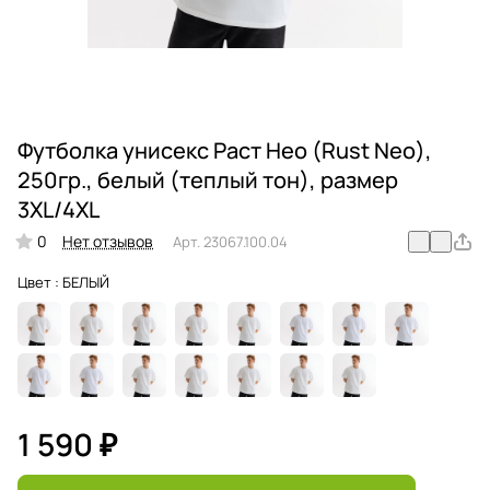
Футболка унисекс Раст Нео (Rust Neo),
250гр., белый (теплый тон), размер
3XL/4XL
0
Нет отзывов
Арт.
23067.100.04
Цвет :
БЕЛЫЙ
1 590 ₽