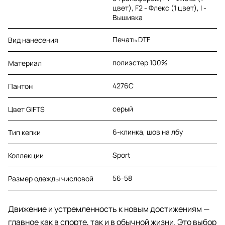
цвет), F2 - Флекс (1 цвет), I -
Вышивка
Печать DTF
Вид нанесения
полиэстер 100%
Материал
4276C
Пантон
серый
Цвет GIFTS
6-клинка, шов на лбу
Тип кепки
Sport
Коллекции
56-58
Размер одежды числовой
Движение и устремленность к новым достижениям —
главное как в спорте, так и в обычной жизни. Это выбор