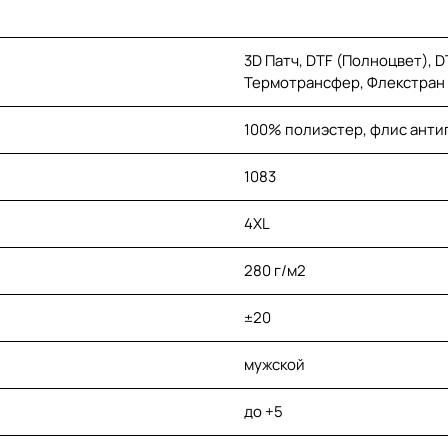
3D Патч, DTF (Полноцвет), 
Термотрансфер, Флекстран
100% полиэстер, флис ант
1083
4XL
280 г/м2
±20
мужской
до +5