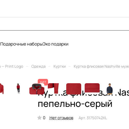
у
Подарочные наборы
Эко подарки
–
–
–
— Print Logo
Одежда
Куртки
Куртка флисовая Nashville муж
ХИТ
Куртка флисовая Nas
пепельно-серый
0
Нет отзывов
Арт.
31750742XL