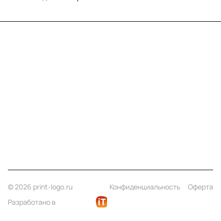
Меню
Компания
Информация
Помощь
Контакты
+7 (812) 922 21 33
info@print-logo.ru
© 2026 print-logo.ru
Конфиденциальность
Оферта
Разработано в