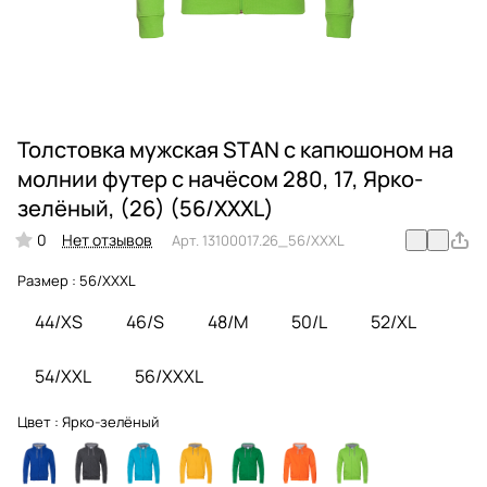
Толстовка мужская STAN с капюшоном на
молнии футер с начёсом 280, 17, Ярко-
зелёный, (26) (56/XXXL)
0
Нет отзывов
Арт.
13100017.26_56/XXXL
Размер :
56/XXXL
44/XS
46/S
48/M
50/L
52/XL
54/XXL
56/XXXL
Цвет :
Ярко-зелёный