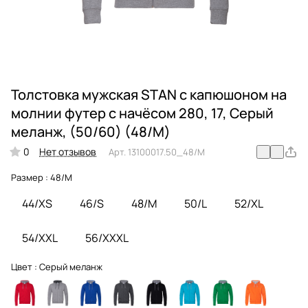
Толстовка мужская STAN с капюшоном на
молнии футер с начёсом 280, 17, Серый
меланж, (50/60) (48/M)
0
Нет отзывов
Арт.
13100017.50_48/M
Размер :
48/M
44/XS
46/S
48/M
50/L
52/XL
54/XXL
56/XXXL
Цвет :
Серый меланж