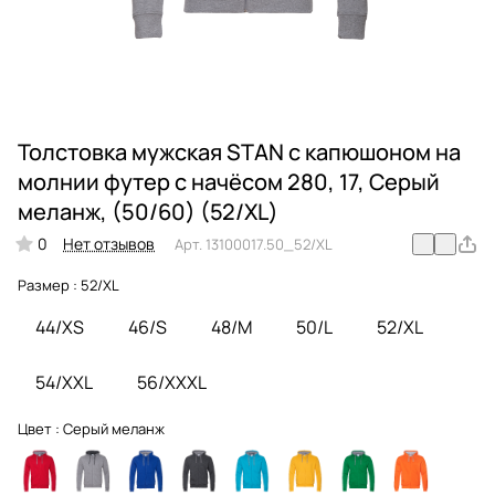
Толстовка мужская STAN с капюшоном на
молнии футер с начёсом 280, 17, Серый
меланж, (50/60) (52/XL)
0
Нет отзывов
Арт.
13100017.50_52/XL
Размер :
52/XL
44/XS
46/S
48/M
50/L
52/XL
54/XXL
56/XXXL
Цвет :
Серый меланж