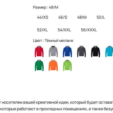
Размер :
48/M
44/XS
46/S
48/M
50/L
52/XL
54/XXL
56/XXXL
Цвет :
Тёмный меланж
 носителем вашей креативной идеи, который будет оставать
которые работают в прохладных помещениях, а также без