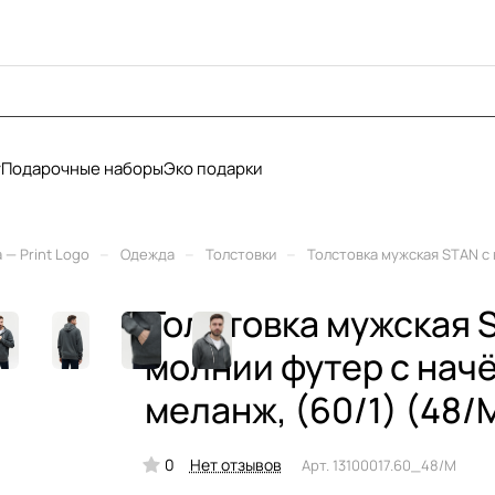
у
Подарочные наборы
Эко подарки
–
–
–
— Print Logo
Одежда
Толстовки
Толстовка мужская STAN с 
Толстовка мужская 
молнии футер с начё
меланж, (60/1) (48/
0
Нет отзывов
Арт.
13100017.60_48/M