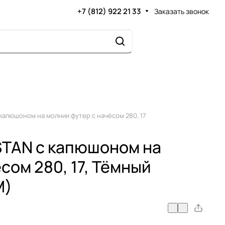
+7 (812) 922 21 33
Заказать звонок
капюшоном на молнии футер с начёсом 280, 17
STAN с капюшоном на
сом 280, 17, Тёмный
M)