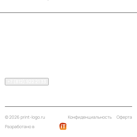
Меню
Компания
Информация
Помощь
Контакты
+7 (812) 922 21 33
info@print-logo.ru
© 2026 print-logo.ru
Конфиденциальность
Оферта
Разработано в