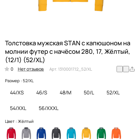
Толстовка мужская STAN с капюшоном на
молнии футер с начёсом 280, 17, Жёлтый,
(12/1) (52/XL)
0
Нет отзывов
Арт.
13100017.12_52/XL
Размер :
52/XL
44/XS
46/S
48/M
50/L
52/XL
54/XXL
56/XXXL
Цвет :
Жёлтый