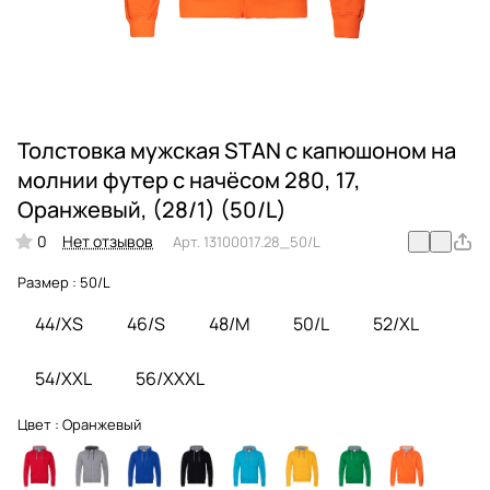
Толстовка мужская STAN с капюшоном на
молнии футер с начёсом 280, 17,
Оранжевый, (28/1) (50/L)
0
Нет отзывов
Арт.
13100017.28_50/L
Размер :
50/L
44/XS
46/S
48/M
50/L
52/XL
54/XXL
56/XXXL
Цвет :
Оранжевый