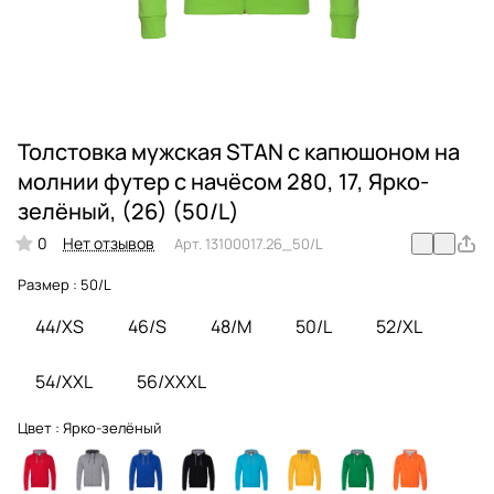
Толстовка мужская STAN с капюшоном на
молнии футер с начёсом 280, 17, Ярко-
зелёный, (26) (50/L)
0
Нет отзывов
Арт.
13100017.26_50/L
Размер :
50/L
44/XS
46/S
48/M
50/L
52/XL
54/XXL
56/XXXL
Цвет :
Ярко-зелёный