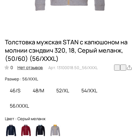
Толстовка мужская STAN с капюшоном на
молнии сэндвич 320, 18, Серый меланж,
(50/60) (56/XXXL)
0
Нет отзывов
Арт.
13100018.50_56/XXXL
Размер :
56/XXXL
46/S
48/M
52/XL
54/XXL
56/XXXL
Цвет :
Серый меланж