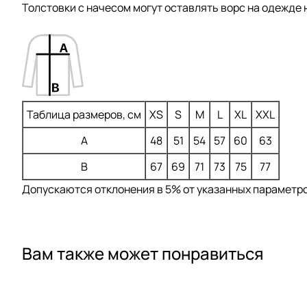
Толстовки с начесом могут оставлять ворс на одежде 
Таблица размеров, см
XS
S
M
L
XL
XXL
A
48
51
54
57
60
63
B
67
69
71
73
75
77
Допускаются отклонения в 5% от указанных параметров
Вам также может понравиться