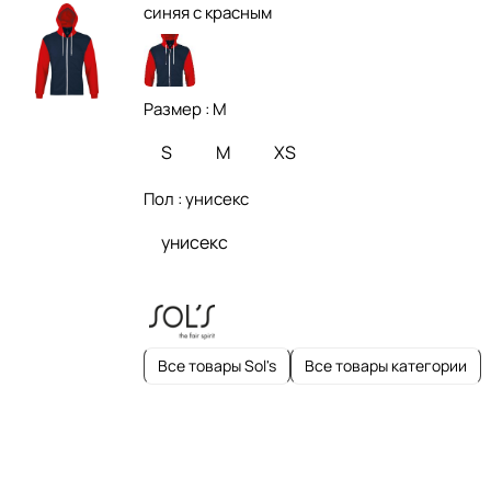
синяя с красным
Размер :
M
S
M
XS
Пол :
унисекс
унисекс
Все товары Sol's
Все товары категории