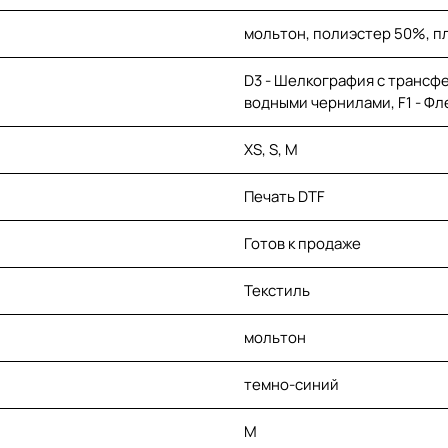
мольтон, полиэстер 50%, пл
D3 - Шелкография с трансфе
водными чернилами, F1 - Флекс
XS, S, M
Печать DTF
Готов к продаже
Текстиль
мольтон
темно-синий
M