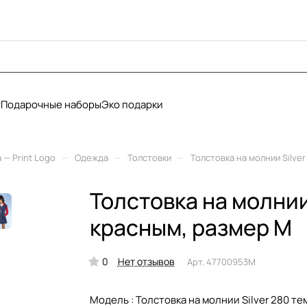
у
Подарочные наборы
Эко подарки
–
–
–
— Print Logo
Одежда
Толстовки
Толстовка на молнии Silve
Толстовка на молнии
красным, размер M
0
Нет отзывов
Арт.
47700953M
Модель :
Толстовка на молнии Silver 280 те