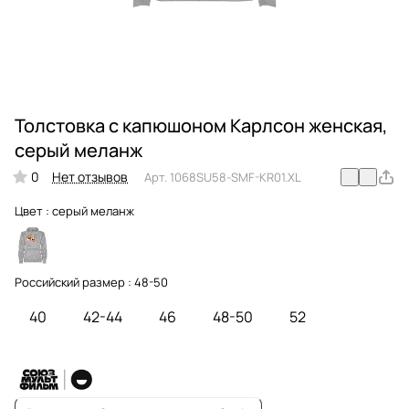
Толстовка с капюшоном Карлсон женская,
серый меланж
0
Нет отзывов
Арт.
1068SU58-SMF-KR01.XL
Цвет :
серый меланж
Российский размер :
48-50
40
42-44
46
48-50
52