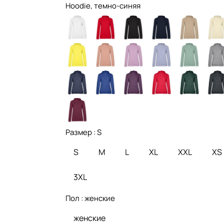
Hoodie, темно-синяя
Размер :
S
S
M
L
XL
XXL
XS
3XL
Пол :
женские
женские