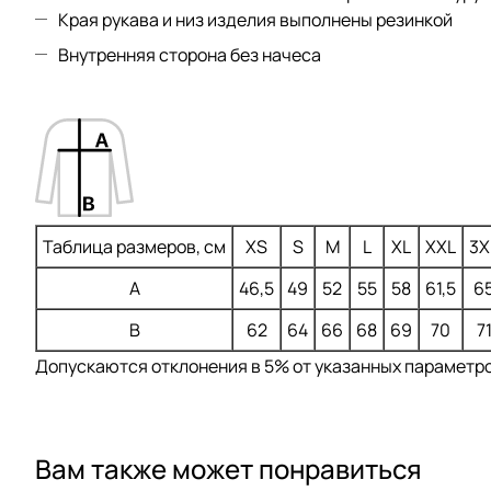
Края рукава и низ изделия выполнены резинкой
Внутренняя сторона без начеса
Таблица размеров, см
XS
S
M
L
XL
XXL
3X
A
46,5
49
52
55
58
61,5
6
B
62
64
66
68
69
70
7
Допускаются отклонения в 5% от указанных параметров
Вам также может понравиться