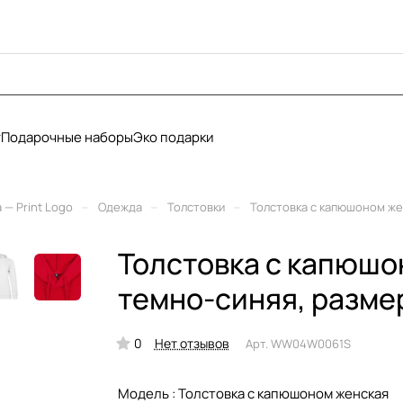
у
Подарочные наборы
Эко подарки
–
–
–
— Print Logo
Одежда
Толстовки
Толстовка с капюшоном же
Толстовка с капюшо
темно-синяя, разме
0
Нет отзывов
Арт.
WW04W0061S
Модель :
Толстовка с капюшоном женская