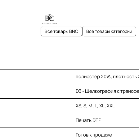
Все товары BNC
Все товары категории
полиэстер 20%, плотность 2
D3 - Шелкография с трансферо
XS, S, M, L, XL, XXL
Печать DTF
Готов к продаже