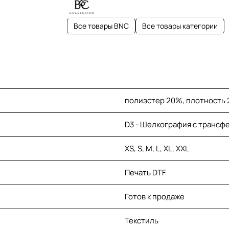
Все товары BNC
Все товары категории
полиэстер 20%, плотность 2
D3 - Шелкография с трансферо
XS, S, M, L, XL, XXL
Печать DTF
Готов к продаже
Текстиль