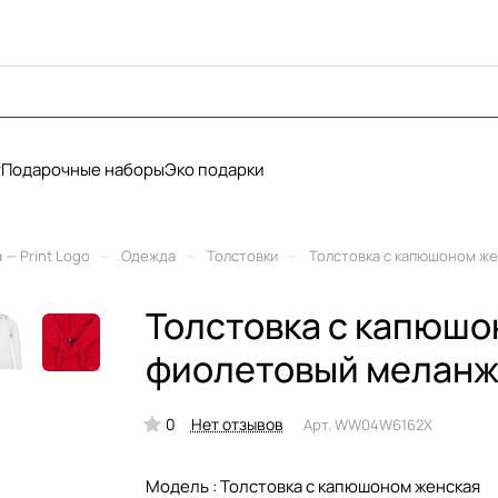
у
Подарочные наборы
Эко подарки
–
–
–
— Print Logo
Одежда
Толстовки
Толстовка с капюшоном же
Толстовка с капюшо
фиолетовый меланж,
0
Нет отзывов
Арт.
WW04W6162X
Модель :
Толстовка с капюшоном женская