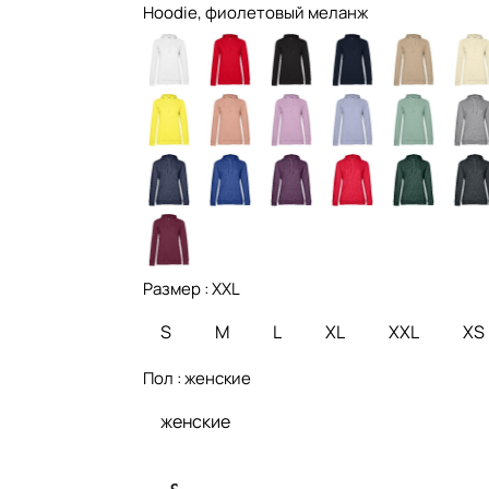
Hoodie, фиолетовый меланж
Размер :
XXL
S
M
L
XL
XXL
XS
Пол :
женские
женские