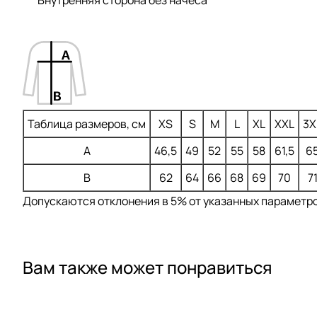
Таблица размеров, см
XS
S
M
L
XL
XXL
3X
A
46,5
49
52
55
58
61,5
6
B
62
64
66
68
69
70
7
Допускаются отклонения в 5% от указанных параметров
Вам также может понравиться