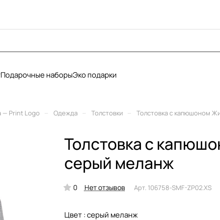
у
Подарочные наборы
Эко подарки
–
–
–
— Print Logo
Одежда
Толстовки
Толстовка с капюшоном Жи
Толстовка с капюшо
серый меланж
0
Нет отзывов
Арт.
106758-SMF-ZP02.XS
Цвет :
серый меланж