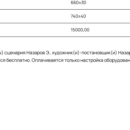
660±30
740±40
15000,00
(ы) сценария Назаров Э., художник(и)-постановщик(и) Назар
ся бесплатно. Оплачивается только настройка оборудовани