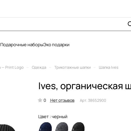
у
Подарочные наборы
Эко подарки
–
–
–
— Print Logo
Одежда
Трикотажные шапки
Шапка Ives
Ives, органическая 
0
Нет отзывов
Арт.
38652900
Цвет :
черный