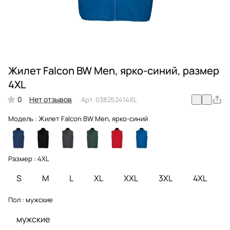
Жилет Falcon BW Men, ярко-синий, размер
4XL
0
Нет отзывов
Арт.
038252414XL
Модель :
Жилет Falcon BW Men, ярко-синий
Размер :
4XL
S
M
L
XL
XXL
3XL
4XL
Пол :
мужские
мужские