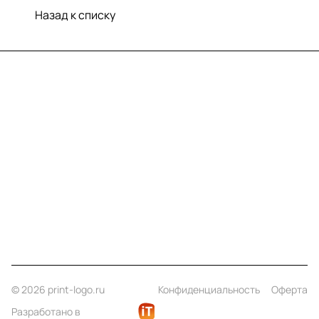
Назад к списку
Меню
Компания
Информация
Помощь
Контакты
+7 (812) 922 21 33
info@print-logo.ru
© 2026 print-logo.ru
Конфиденциальность
Оферта
Разработано в