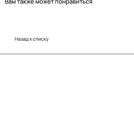
Вам также может понравиться
Назад к списку
Меню
Компания
Информация
Помощь
Контакты
+7 (812) 922 21 33
info@print-logo.ru