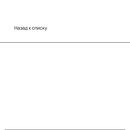
Назад к списку
Меню
Компания
Информация
Помощь
Контакты
+7 (812) 922 21 33
info@print-logo.ru