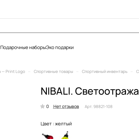
у
Подарочные наборы
Эко подарки
–
–
–
— Print Logo
Спортивные товары
Спортивный инвентарь
С
NIBALI. Светоотраж
0
Нет отзывов
Арт.
98821-108
Цвет :
желтый