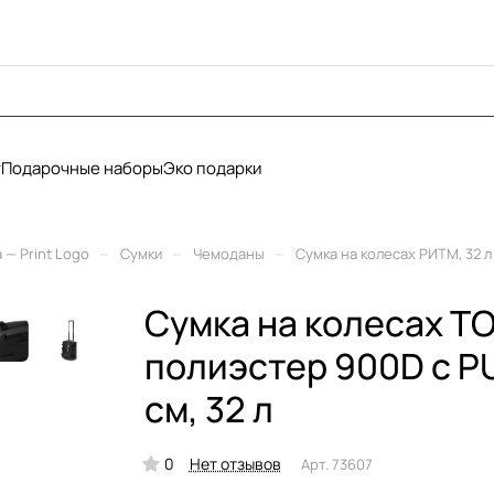
у
Подарочные наборы
Эко подарки
–
–
–
— Print Logo
Сумки
Чемоданы
Сумка на колесах РИТМ, 32 л
Сумка на колесах T
полиэстер 900D с PU 
см, 32 л
0
Нет отзывов
Арт.
73607