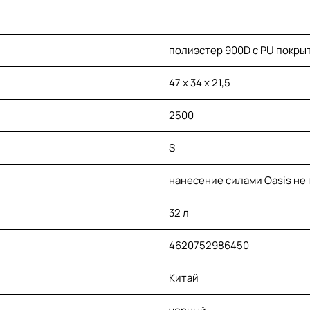
полиэстер 900D с PU покры
47 x 34 x 21,5
2500
S
нанесение силами Oasis не
32 л
4620752986450
Китай