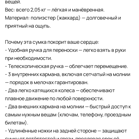
вещей.
Вес: всего 2,05 кг — лёгкая и манёвренная.
Материал: полиэстер (жаккард) — долговечный и
приятный на ощупь.
Почему эта сумка покорит ваше сердце:
- Удобная ручка для переноски — легко взять в руки
при необходимости.
- Телескопическая ручка — облегчает перемещение.
- 3 внутренних кармана, включая сетчатый на молнии
— порядок в мелочах гарантирован.
- Два легко катящихся колеса — обеспечивают
плавное движение по любой поверхности.
- Два внешних кармана на молнии — быстрый доступ к
самым нужным вещам (ключам, телефону, проездным
билетам).
- Удлинённые ножки на задней стороне — защищают
сумку от потёртостей и грязи, продлевая срок её