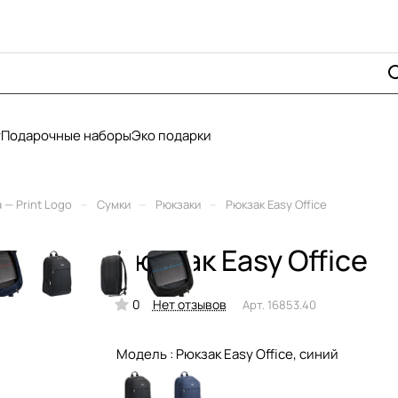
у
Подарочные наборы
Эко подарки
–
–
–
— Print Logo
Сумки
Рюкзаки
Рюкзак Easy Office
Рюкзак Easy Office
0
Нет отзывов
Арт.
16853.40
Модель :
Рюкзак Easy Office, синий